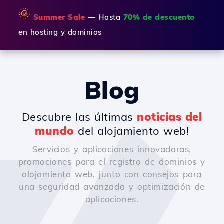
🌞
Summer Sale
— Hasta
70% de descuento
en hosting y dominios
Blog
Descubre las últimas
noticias del
mundo
del alojamiento web!
Servicios y aplicaciones innovadoras,
promociones para el registro de dominios y
alojamiento web, junto con consejos para
una seguridad avanzada y optimización de
aplicaciones.