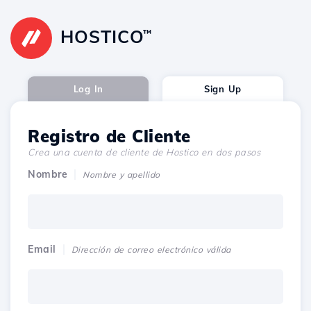
HOSTICO
™
Log In
Sign Up
Registro de Cliente
Crea una cuenta de cliente de Hostico en dos pasos
Nombre
Nombre y apellido
Email
Dirección de correo electrónico válida