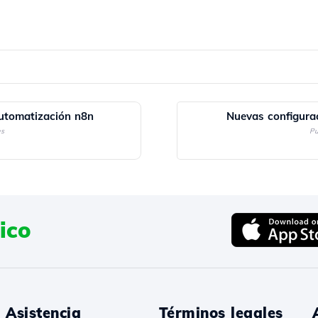
utomatización n8n
Nuevas configura
es
Pu
ico
Asistencia
Términos legales