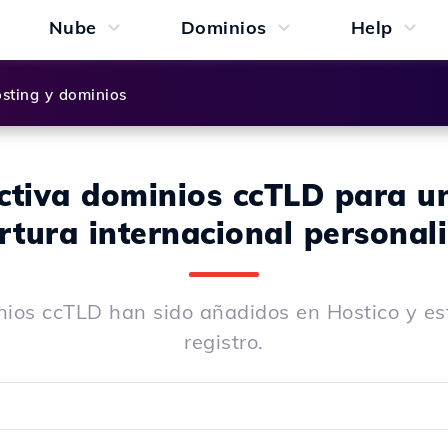
Nube
Dominios
Help
sting y dominios
ctiva dominios ccTLD para u
rtura internacional personal
ios ccTLD han sido añadidos en Hostico y est
registro.