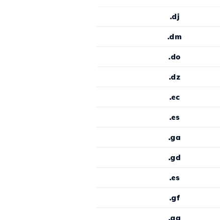
.dj
.dm
.do
.dz
.ec
.es
.ga
.gd
.es
.gf
.gg