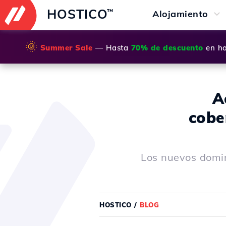
HOSTICO
™
Alojamiento
🌞
Summer Sale
— Hasta
70% de descuento
en ho
A
cobe
Los nuevos domin
HOSTICO
/
BLOG