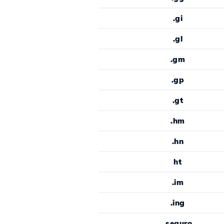
.gi
.gl
.gm
.gp
.gt
.hm
.hn
ht
.im
.ing
.seguro