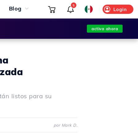
5
Blog
Login
activa ahora
na
izada
án listos para su
por Mark D.