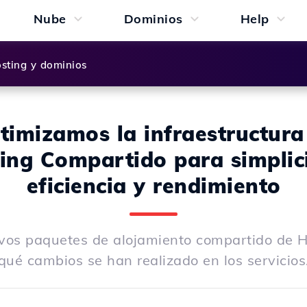
Nube
Dominios
Help
sting y dominios
timizamos la infraestructura
ing Compartido para simplic
eficiencia y rendimiento
vos paquetes de alojamiento compartido de H
qué cambios se han realizado en los servicios