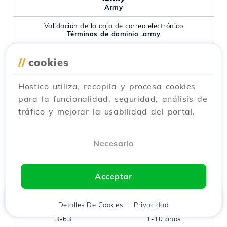
Army
Validación de la caja de correo electrónico
Términos de dominio .army
Personajes
Período
//
cookies
3-64
1-10 años
Grace
Cuarentena
Hostico utiliza, recopila y procesa cookies
40 días
-
para la funcionalidad, seguridad, análisis de
Recuperación
Activación
tráfico y mejorar la usabilidad del portal.
$59.99
$46.79
ano
Necesario
.art
Art
Acceptar
Validación de la caja de correo electrónico
Términos de dominio .art
Inicio
Detalles De Cookies
Cliente
Carrito
Privacidad
Chat
Menú
Personajes
Período
3-63
1-10 años