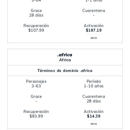
3-64
1-1 años
Grace
Cuarentena
28 días
-
Recuperación
Activación
$107.99
$187.19
ano
.africa
Africa
Términos de dominio .africa
Personajes
Período
3-63
1-10 años
Grace
Cuarentena
-
28 días
Recuperación
Activación
$83.99
$14.39
ano