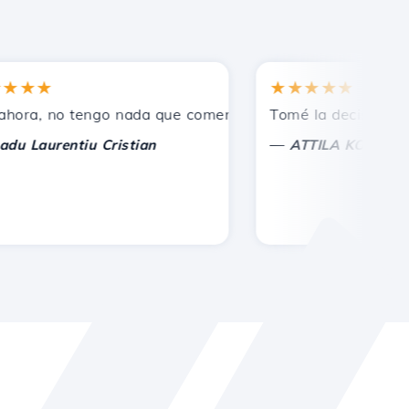
★★
★★★★★
os.
, no tengo nada que comentar, solo agradecer. Con consid
Tomé la decisión correc
—
aurentiu Cristian
ATTILA KOLES