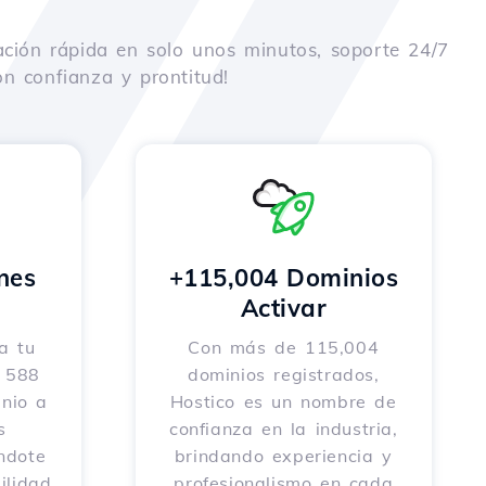
ación rápida en solo unos minutos, soporte 24/7
n confianza y prontitud!
nes
+115,004 Dominios
o
Activar
a tu
Con más de 115,004
e 588
dominios registrados,
nio a
Hostico es un nombre de
s
confianza en la industria,
éndote
brindando experiencia y
ilidad
profesionalismo en cada