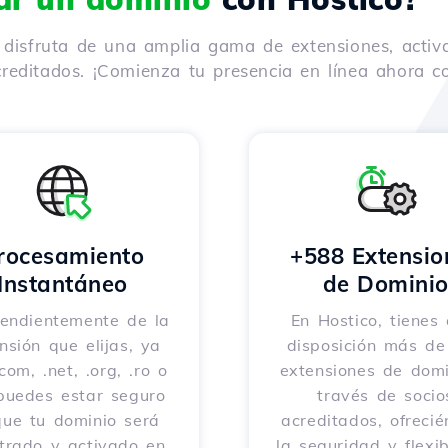
y disfruta de una amplia gama de extensiones, activ
reditados. ¡Comienza tu presencia en línea ahora co
rocesamiento
+588 Extensio
Instantáneo
de Domini
endientemente de la
En Hostico, tienes 
nsión que elijas, ya
disposición más d
com, .net, .org, .ro o
extensiones de domi
 puedes estar seguro
través de socio
que tu dominio será
acreditados, ofreci
strado y activado en
la seguridad y flexib