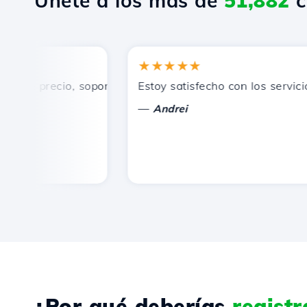
Únete a los más de
51,882
c
★★★★★
n precio, soporte técnico rápido y eficiente.
Estoy satisfecho con los servicios 
—
Andrei
¿Por qué deberías
regist