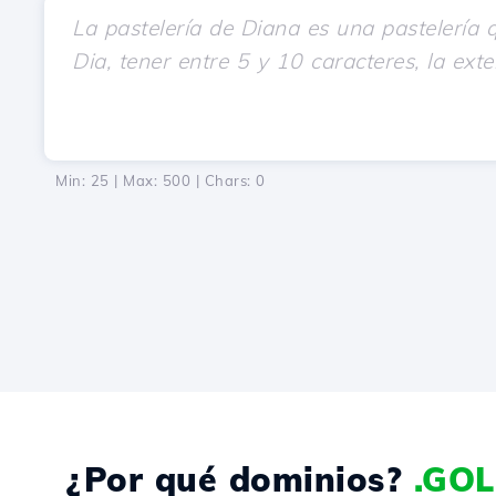
Min: 25 | Max: 500 | Chars:
0
¿Por qué dominios?
.GOL