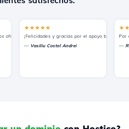
lientes satisfechos.
★★★★★
★★★
ofrecidos por Hostico. Los he recomendado a otros conocid
¡Felicidades y gracias por el apoyo brindado!
Por ahora
—
—
Vasiliu Costel Andrei
Radu L
rar un dominio
con Hostico?