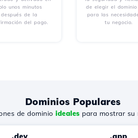
olo unos minutos
de elegir el dominio
después de la
para las necesidad
firmación del pago.
tu negocio.
Dominios Populares
iones de dominio
ideales
para mostrar su 
.dev
.app