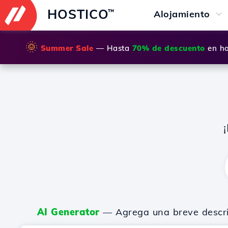
HOSTICO
™
Alojamiento
🌞
Summer Sale
— Hasta
70% de descuento
en ho
AI Generator
— Agrega una breve descripc