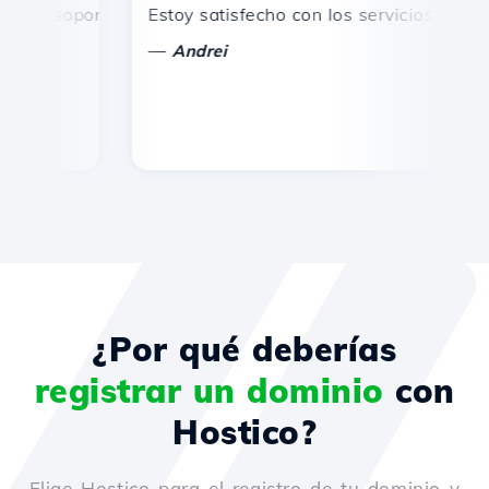
 soporte técnico rápido y eficiente.
Estoy satisfecho con los servicios ofrecidos
¡F
—
Andrei
¿Por qué deberías
registrar un dominio
con
Hostico?
Elige Hostico para el registro de tu dominio y