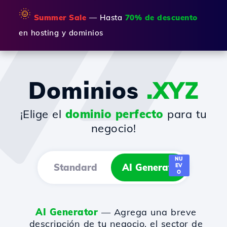
🌞
Summer Sale
— Hasta
70% de descuento
en hosting y dominios
Dominios
.XYZ
¡Elige el
dominio perfecto
para tu
negocio!
NU
Standard
AI Generator
EV
O
AI Generator
— Agrega una breve
descripción de tu negocio, el sector de