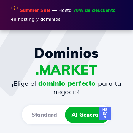
🌞
Summer Sale
— Hasta
70% de descuento
en hosting y dominios
Dominios
.MARKET
¡Elige el
dominio perfecto
para tu
negocio!
NU
Standard
AI Generator
EV
O