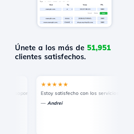
Únete a los más de
51,951
clientes satisfechos.
★★★★★
★
 soporte técnico rápido y eficiente.
Estoy satisfecho con los servicios ofrecidos
¡F
—
Andrei