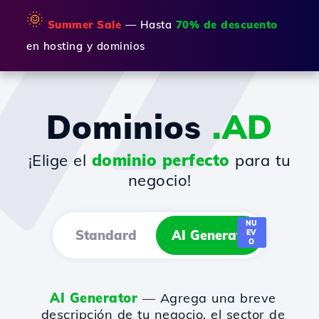
🌞
Summer Sale
— Hasta
70% de descuento
en hosting y dominios
Dominios
.AD
¡Elige el
dominio perfecto
para tu
negocio!
NU
Standard
AI Generator
EV
O
AI Generator
— Agrega una breve
descripción de tu negocio, el sector de