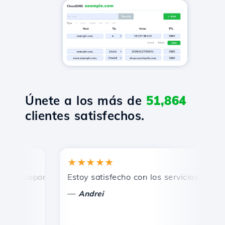
Únete a los más de
51,864
clientes satisfechos.
★★★★★
★
 soporte técnico rápido y eficiente.
Estoy satisfecho con los servicios ofrecidos
¡F
—
—
Andrei