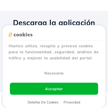
Descarga la aplicación
Hostico
//
cookies
Hostico utiliza, recopila y procesa cookies
para la funcionalidad, seguridad, análisis de
tráfico y mejorar la usabilidad del portal.
Necesario
Acceptar
Inicio
Detalles De Cookies
Cliente
Carrito
Privacidad
Chat
Menú