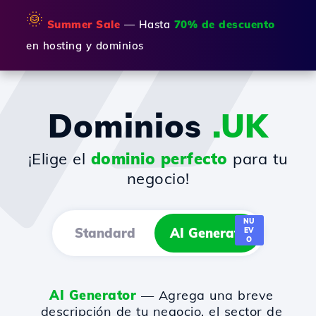
🌞
Summer Sale
— Hasta
70% de descuento
en hosting y dominios
Dominios
.UK
¡Elige el
dominio perfecto
para tu
negocio!
NU
Standard
AI Generator
EV
O
AI Generator
— Agrega una breve
descripción de tu negocio, el sector de