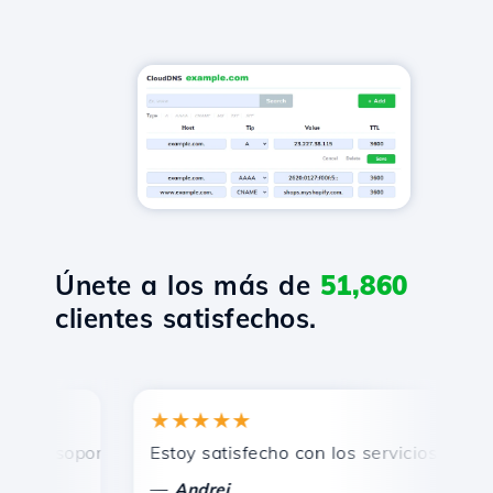
Únete a los más de
51,860
clientes satisfechos.
★★★★★
★
 soporte técnico rápido y eficiente.
Estoy satisfecho con los servicios ofrecidos
¡F
—
Andrei