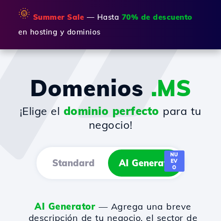
🌞
Summer Sale
— Hasta
70% de descuento
en hosting y dominios
Domenios
.MS
¡Elige el
dominio perfecto
para tu
negocio!
NU
Standard
AI Generator
EV
O
AI Generator
— Agrega una breve
descripción de tu negocio, el sector de