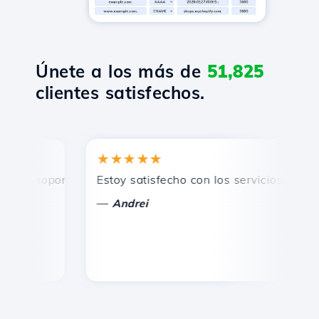
Únete a los más de
51,825
clientes satisfechos.
★★★★★
★
 soporte técnico rápido y eficiente.
Estoy satisfecho con los servicios ofrecidos
¡F
—
Andrei