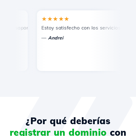
★★★★★
★
 soporte técnico rápido y eficiente.
Estoy satisfecho con los servicios ofrecidos
¡F
—
Andrei
¿Por qué deberías
registrar un dominio
con