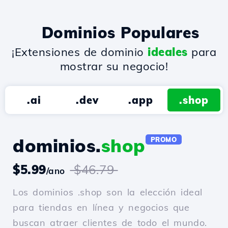
Dominios Populares
¡Extensiones de dominio
ideales
para
mostrar su negocio!
.ai
.dev
.app
.shop
dominios.
shop
PROMO
$5.99
$46.79
/ano
Los dominios .shop son la elección ideal
para tiendas en línea y negocios que
buscan atraer clientes de todo el mundo.