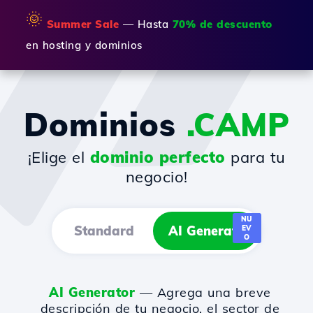
🌞
Summer Sale
— Hasta
70% de descuento
en hosting y dominios
Dominios
.CAMP
¡Elige el
dominio perfecto
para tu
negocio!
NU
Standard
AI Generator
EV
O
AI Generator
— Agrega una breve
descripción de tu negocio, el sector de