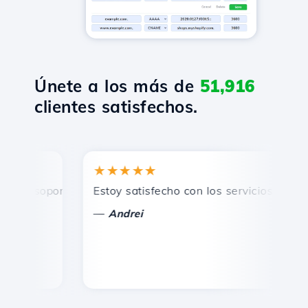
Únete a los más de
51,916
clientes satisfechos.
★★★★★
★
 soporte técnico rápido y eficiente.
Estoy satisfecho con los servicios ofrecidos
¡F
—
Andrei