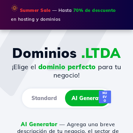
🌞
Summer Sale
— Hasta
70% de descuento
en hosting y dominios
Dominios
.LTDA
¡Elige el
dominio perfecto
para tu
negocio!
NU
Standard
AI Generator
EV
O
AI Generator
— Agrega una breve
descripción de tu negocio, el sector de