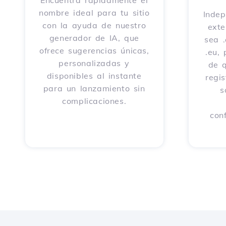
Encuentra rápidamente el
nombre ideal para tu sitio
Indep
con la ayuda de nuestro
exte
generador de IA, que
sea .
ofrece sugerencias únicas,
.eu,
personalizadas y
de 
disponibles al instante
regi
para un lanzamiento sin
s
complicaciones.
con