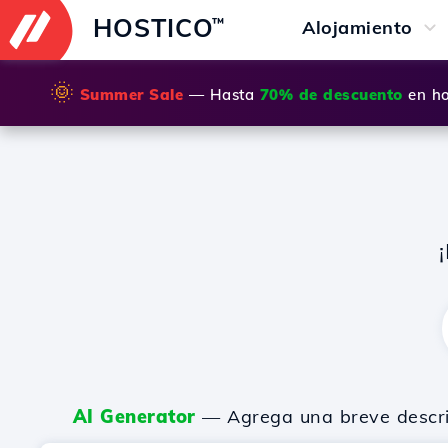
HOSTICO
™
Alojamiento
🌞
Summer Sale
— Hasta
70% de descuento
en ho
AI Generator
— Agrega una breve descripc