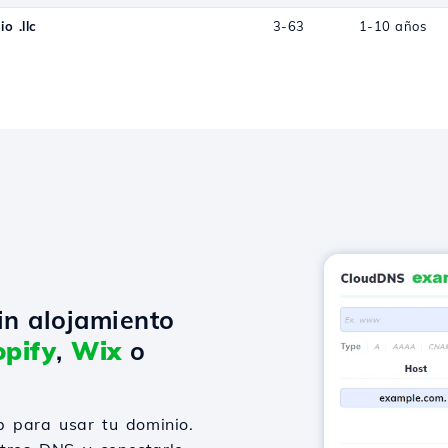
o .llc
3-63
1-10 años
in alojamiento
pify
,
Wix
o
 para usar tu dominio.