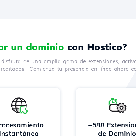
rar un dominio
con Hostico?
y disfruta de una amplia gama de extensiones, activ
reditados. ¡Comienza tu presencia en línea ahora co
rocesamiento
+588 Extensio
Instantáneo
de Domini