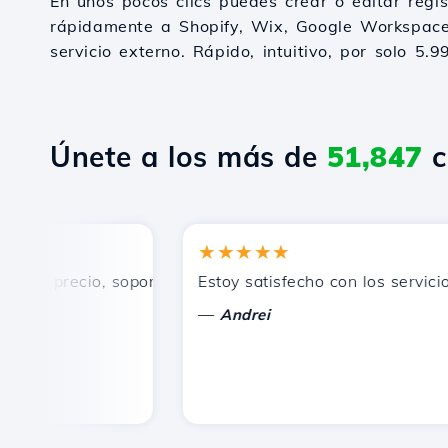
En unos pocos clics puedes crear o editar regi
rápidamente a Shopify, Wix, Google Workspace
servicio externo. Rápido, intuitivo, por solo 5.9
Únete a los más de
51,847
c
★★★★★
n precio, soporte técnico rápido y eficiente.
Estoy satisfecho con los servicios o
—
Andrei