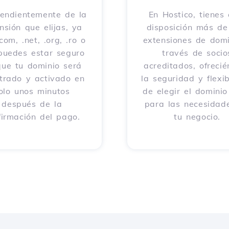
endientemente de la
En Hostico, tienes 
nsión que elijas, ya
disposición más d
com, .net, .org, .ro o
extensiones de domi
 puedes estar seguro
través de socio
que tu dominio será
acreditados, ofreci
strado y activado en
la seguridad y flexib
olo unos minutos
de elegir el dominio
después de la
para las necesidad
firmación del pago.
tu negocio.