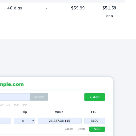
40 días
-
$59.99
$51.59
ano