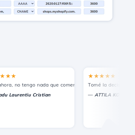
★
★★★★★
os.
, no tengo nada que comentar, solo agradecer. Con consid
Tomé la decisión correct
—
aurentiu Cristian
ATTILA KOLES