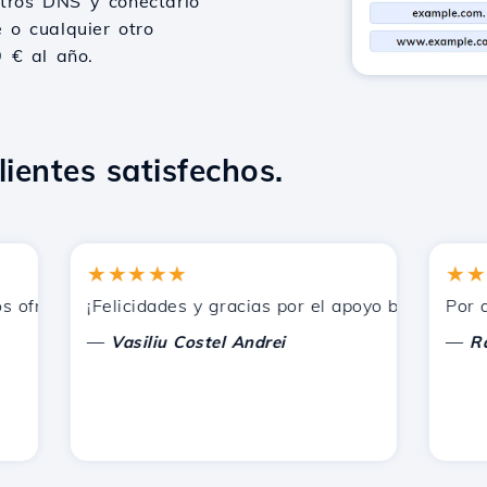
stros DNS y conectarlo
 o cualquier otro
9 € al año.
lientes satisfechos.
★★★★★
★★★★
frecidos por Hostico. Los he recomendado a otros conocid
¡Felicidades y gracias por el apoyo brindado!
Por ahora
—
—
Vasiliu Costel Andrei
Radu L