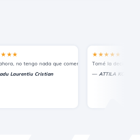
★★
★★★★★
os.
, no tengo nada que comentar, solo agradecer. Con consid
Tomé la decisión correc
—
aurentiu Cristian
ATTILA KOLES