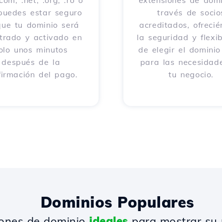
com, .net, .org, .ro o
extensiones de domi
 puedes estar seguro
través de socio
que tu dominio será
acreditados, ofreci
strado y activado en
la seguridad y flexib
olo unos minutos
de elegir el dominio
después de la
para las necesidad
firmación del pago.
tu negocio.
Dominios Populares
iones de dominio
ideales
para mostrar su 