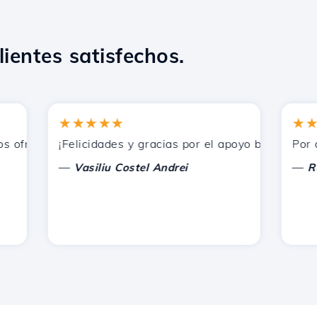
lientes satisfechos.
★★★★★
★★★
ofrecidos por Hostico. Los he recomendado a otros conocid
¡Felicidades y gracias por el apoyo brindado!
Por ahora
—
—
Vasiliu Costel Andrei
Radu L