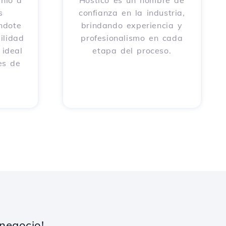
nio a
Hostico es un nombre de
s
confianza en la industria,
éndote
brindando experiencia y
ilidad
profesionalismo en cada
 ideal
etapa del proceso.
es de
negocio!