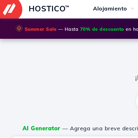
HOSTICO
™
Alojamiento
🌞
Summer Sale
— Hasta
70% de descuento
en ho
AI Generator
— Agrega una breve descripc