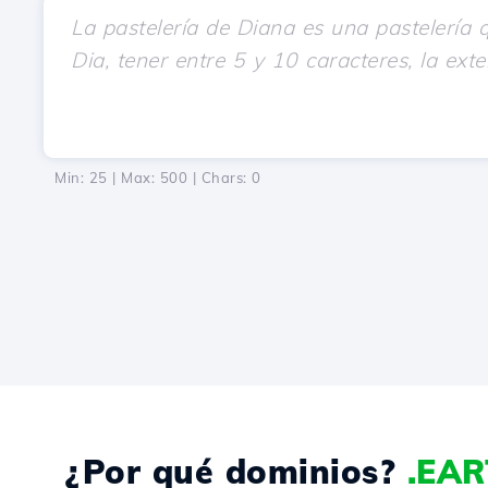
Min: 25 | Max: 500 | Chars:
0
¿Por qué dominios?
.EA