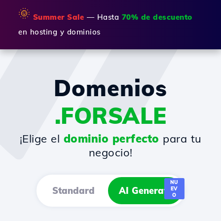
🌞
Summer Sale
— Hasta
70% de descuento
en hosting y dominios
Domenios
.FORSALE
¡Elige el
dominio perfecto
para tu
negocio!
NU
Standard
AI Generator
EV
O