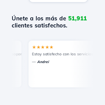
Únete a los más de
51,911
clientes satisfechos.
★★★★★
★
 soporte técnico rápido y eficiente.
Estoy satisfecho con los servicios ofrecidos
¡F
—
Andrei