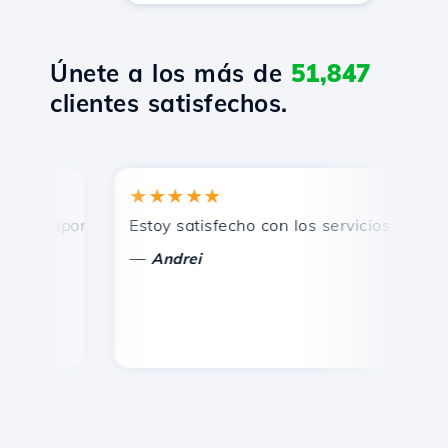
Únete a los más de
51,847
clientes satisfechos.
★★★★★
★
 soporte técnico rápido y eficiente.
Estoy satisfecho con los servicios ofrecidos
¡F
—
Andrei