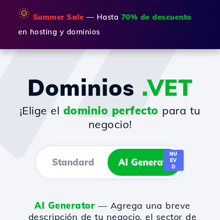
🌞
Summer Sale
— Hasta
70% de descuento
en hosting y dominios
Dominios
.VET
¡Elige el
dominio perfecto
para tu
negocio!
NU
Standard
AI Generator
EV
O
AI Generator
— Agrega una breve
descripción de tu negocio, el sector de