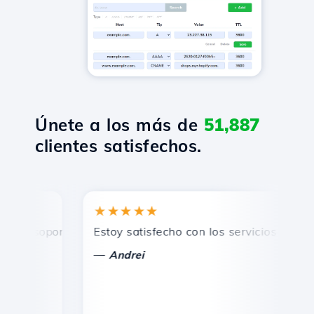
Únete a los más de
51,887
clientes satisfechos.
★★★★★
★
 soporte técnico rápido y eficiente.
Estoy satisfecho con los servicios ofrecidos
¡F
—
—
Andrei