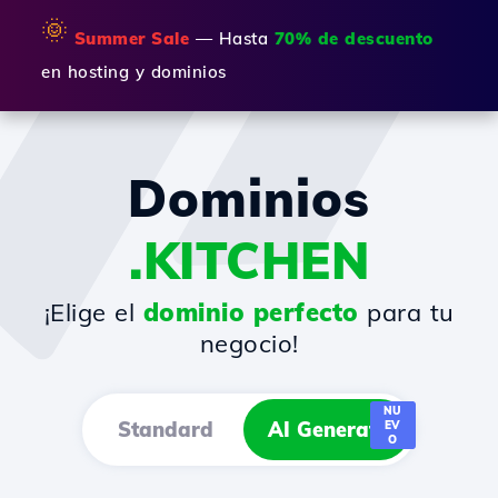
🌞
Summer Sale
— Hasta
70% de descuento
en hosting y dominios
Dominios
.KITCHEN
¡Elige el
dominio perfecto
para tu
negocio!
NU
Standard
AI Generator
EV
O