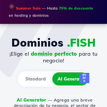
🌞
Summer Sale
— Hasta
70% de descuento
en hosting y dominios
Dominios
.FISH
¡Elige el
dominio perfecto
para tu
negocio!
NU
Standard
AI Generator
EV
O
AI Generator
— Agrega una breve
descripción de tu negocio, el sector de