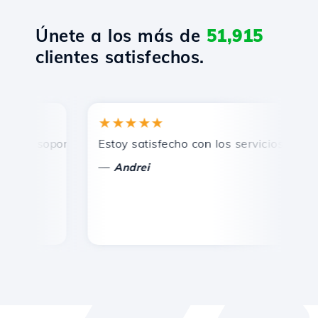
Únete a los más de
51,915
clientes satisfechos.
★★★★★
★
, soporte técnico rápido y eficiente.
Estoy satisfecho con los servicios ofrecidos
¡F
—
Andrei