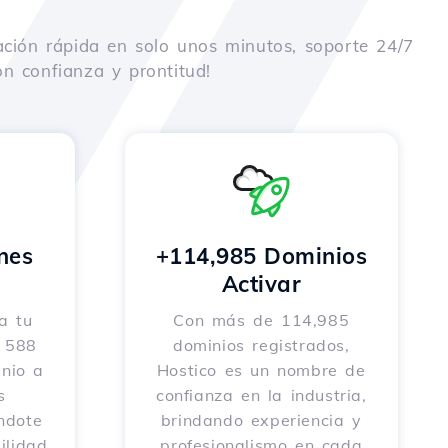
ación rápida en solo unos minutos, soporte 24/7
n confianza y prontitud!
nes
+114,985 Dominios
o
Activar
a tu
Con más de 114,985
e 588
dominios registrados,
nio a
Hostico es un nombre de
s
confianza en la industria,
éndote
brindando experiencia y
ilidad
profesionalismo en cada