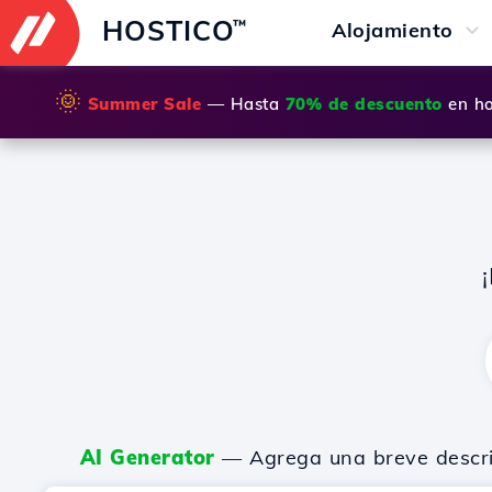
HOSTICO
™
Alojamiento
🌞
Summer Sale
— Hasta
70% de descuento
en ho
AI Generator
— Agrega una breve descripc