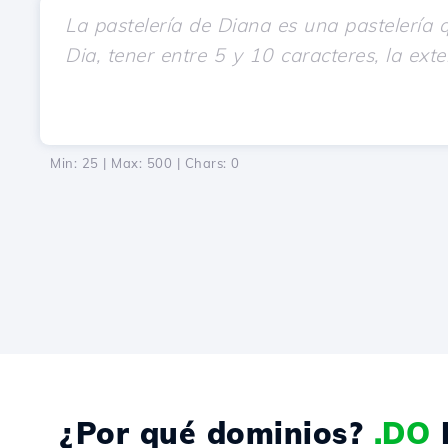
Min: 25 | Max: 500 | Chars:
0
¿Por qué dominios?
.DO
R