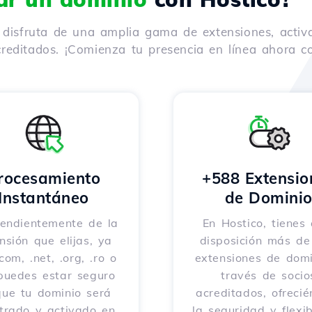
y disfruta de una amplia gama de extensiones, activ
reditados. ¡Comienza tu presencia en línea ahora co
rocesamiento
+588 Extensio
Instantáneo
de Domini
endientemente de la
En Hostico, tienes 
nsión que elijas, ya
disposición más d
com, .net, .org, .ro o
extensiones de domi
 puedes estar seguro
través de socio
que tu dominio será
acreditados, ofreci
strado y activado en
la seguridad y flexib