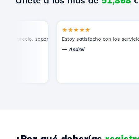
Únete a los más de
51,868
c
★★★★★
n precio, soporte técnico rápido y eficiente.
Estoy satisfecho con los servicios o
—
Andrei
¿Por qué deberías
regist