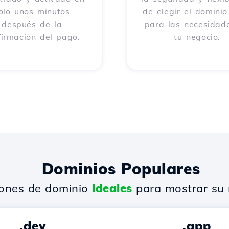
olo unos minutos
de elegir el dominio
después de la
para las necesidad
firmación del pago.
tu negocio.
Dominios Populares
iones de dominio
ideales
para mostrar su 
.dev
.app