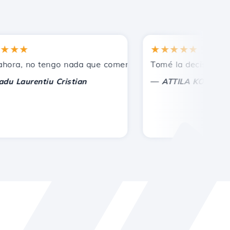
★
★★★★★
os.
, no tengo nada que comentar, solo agradecer. Con consid
Tomé la decisión correct
—
aurentiu Cristian
ATTILA KOLES