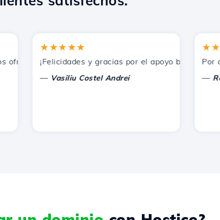
lientes satisfechos.
★★★★★
★★★★
frecidos por Hostico. Los he recomendado a otros conocid
¡Felicidades y gracias por el apoyo brindado!
Por ahora
—
—
Vasiliu Costel Andrei
Radu L
rar un dominio
con Hostico?