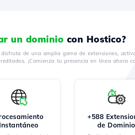
rar un dominio
con Hostico?
y disfruta de una amplia gama de extensiones, activ
reditados. ¡Comienza tu presencia en línea ahora co
rocesamiento
+588 Extensio
Instantáneo
de Domini