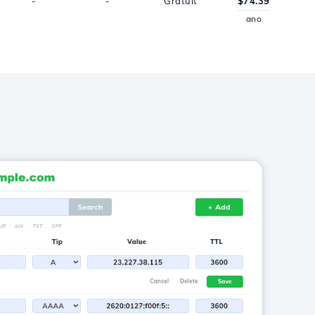
-
-
Gratuit
$74.39
ano