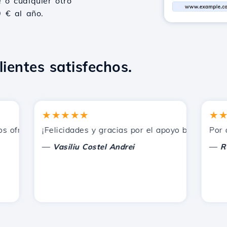
 o cualquier otro
9 € al año.
lientes satisfechos.
★★★★★
★★★
ofrecidos por Hostico. Los he recomendado a otros conocid
¡Felicidades y gracias por el apoyo brindado!
Por ahora
—
—
Vasiliu Costel Andrei
Radu L