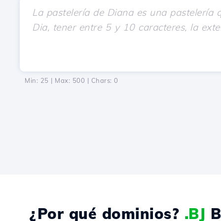
Min: 25 | Max: 500 | Chars:
0
¿Por qué dominios?
.BJ
B