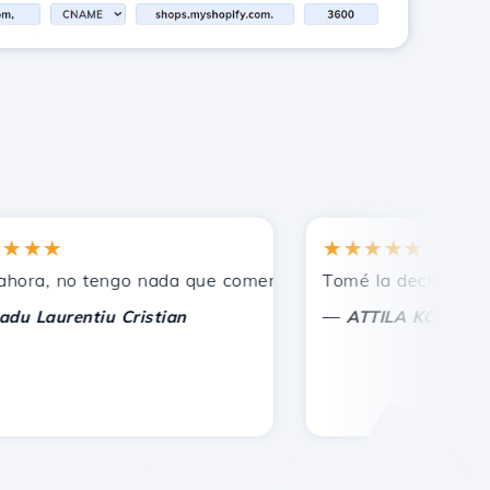
★★
★★★★★
os.
, no tengo nada que comentar, solo agradecer. Con consid
Tomé la decisión correc
—
aurentiu Cristian
ATTILA KOLES