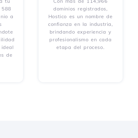
a tu
Con más de 114,966
e 588
dominios registrados,
nio a
Hostico es un nombre de
s
confianza en la industria,
éndote
brindando experiencia y
ilidad
profesionalismo en cada
 ideal
etapa del proceso.
es de