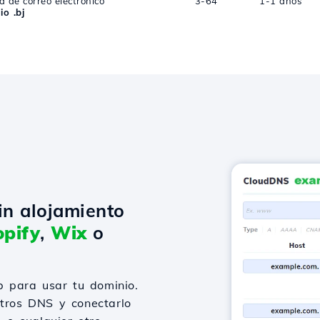
a de correo electrónico
3-64
1-1 años
o .bj
in alojamiento
pify
,
Wix
o
 para usar tu dominio.
stros DNS y conectarlo