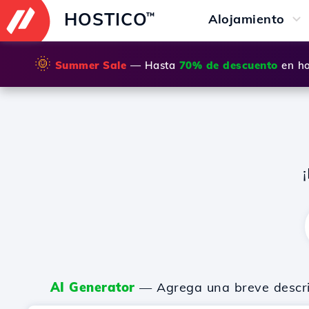
HOSTICO
™
Alojamiento
🌞
Summer Sale
— Hasta
70% de descuento
en ho
AI Generator
— Agrega una breve descripc