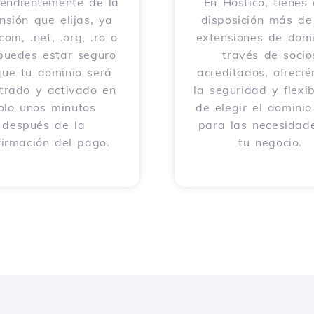
endientemente de la
En Hostico, tienes 
nsión que elijas, ya
disposición más d
com, .net, .org, .ro o
extensiones de domi
 puedes estar seguro
través de socio
que tu dominio será
acreditados, ofreci
strado y activado en
la seguridad y flexib
olo unos minutos
de elegir el dominio
después de la
para las necesidad
firmación del pago.
tu negocio.