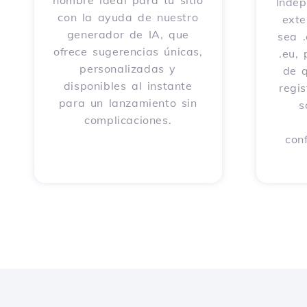
nombre ideal para tu sitio
Indep
con la ayuda de nuestro
exte
generador de IA, que
sea .
ofrece sugerencias únicas,
.eu,
personalizadas y
de 
disponibles al instante
regi
para un lanzamiento sin
s
complicaciones.
con