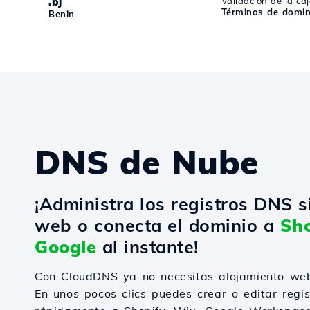
.bj
Validación de la caj
Términos de domini
Benin
DNS de Nube
¡Administra los registros DNS s
web o conecta el dominio a
Sho
Google
al instante!
Con CloudDNS ya no necesitas alojamiento web
En unos pocos clics puedes crear o editar regi