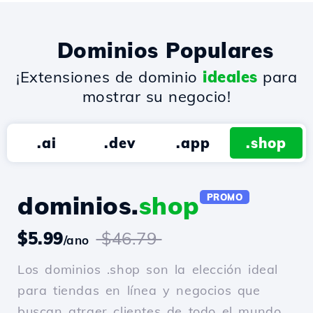
Dominios Populares
¡Extensiones de dominio
ideales
para
mostrar su negocio!
.ai
.dev
.app
.shop
dominios.
shop
PROMO
$5.99
$46.79
/ano
Los dominios .shop son la elección ideal
para tiendas en línea y negocios que
buscan atraer clientes de todo el mundo.