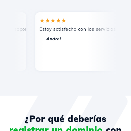
★★★★★
★
 soporte técnico rápido y eficiente.
Estoy satisfecho con los servicios ofrecidos
¡F
—
Andrei
¿Por qué deberías
registrar un dominio
con