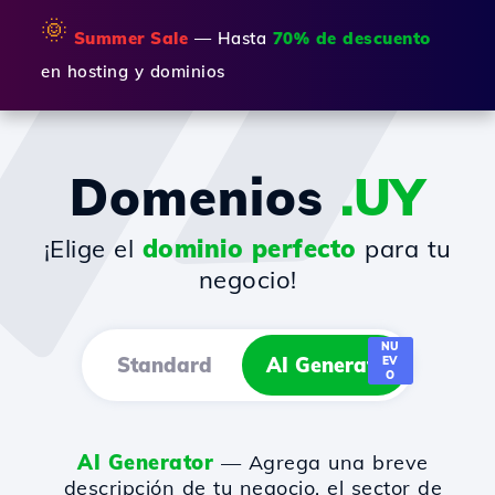
🌞
Summer Sale
— Hasta
70% de descuento
en hosting y dominios
Domenios
.UY
¡Elige el
dominio perfecto
para tu
negocio!
NU
Standard
AI Generator
EV
O
AI Generator
— Agrega una breve
descripción de tu negocio, el sector de