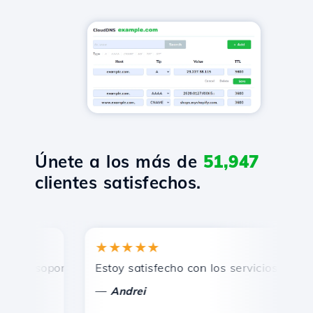
Únete a los más de
51,947
clientes satisfechos.
★★★★★
★
 soporte técnico rápido y eficiente.
Estoy satisfecho con los servicios ofrecidos
¡F
—
Andrei