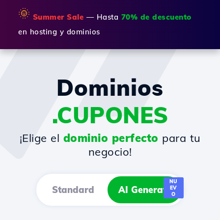
🌞
Summer Sale
— Hasta
70% de descuento
en hosting y dominios
Dominios
.CUPONES
¡Elige el
dominio perfecto
para tu
negocio!
NU
Standard
AI Generator
EV
O