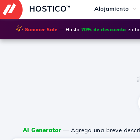
HOSTICO
™
Alojamiento
🌞
Summer Sale
— Hasta
70% de descuento
en ho
AI Generator
— Agrega una breve descripc