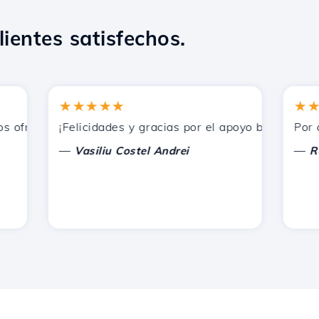
lientes satisfechos.
★★★★★
★★★
ofrecidos por Hostico. Los he recomendado a otros conocid
¡Felicidades y gracias por el apoyo brindado!
Por ahora
—
—
Vasiliu Costel Andrei
Radu L