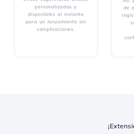
.eu,
personalizadas y
de 
disponibles al instante
regi
para un lanzamiento sin
s
complicaciones.
con
¡Extens