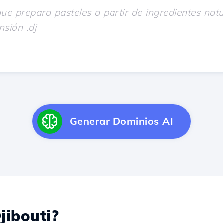
Generar Dominios AI
jibouti?