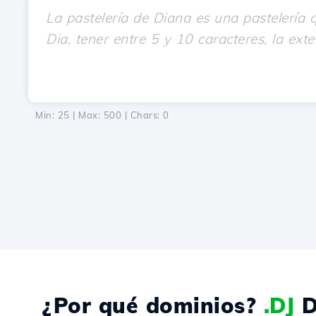
Min: 25 | Max: 500 | Chars:
0
¿Por qué dominios?
.DJ
D