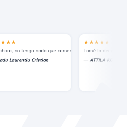
★★
★★★★★
os.
, no tengo nada que comentar, solo agradecer. Con consid
Tomé la decisión correc
—
aurentiu Cristian
ATTILA KOLES