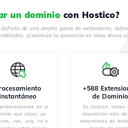
rar un dominio
con Hostico?
y disfruta de una amplia gama de extensiones, activ
reditados. ¡Comienza tu presencia en línea ahora co
rocesamiento
+588 Extensio
Instantáneo
de Domini
endientemente de la
En Hostico, tienes 
nsión que elijas, ya
disposición más d
com, .net, .org, .ro o
extensiones de domi