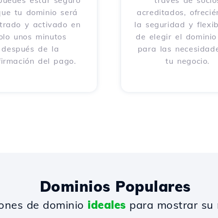
 puedes estar seguro
través de socio
que tu dominio será
acreditados, ofreci
strado y activado en
la seguridad y flexib
olo unos minutos
de elegir el dominio
después de la
para las necesidad
firmación del pago.
tu negocio.
Dominios Populares
iones de dominio
ideales
para mostrar su 