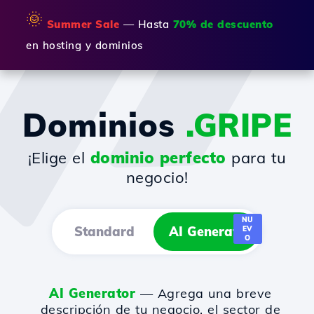
🌞
Summer Sale
— Hasta
70% de descuento
en hosting y dominios
Dominios
.GRIPE
¡Elige el
dominio perfecto
para tu
negocio!
NU
Standard
AI Generator
EV
O
AI Generator
— Agrega una breve
descripción de tu negocio, el sector de