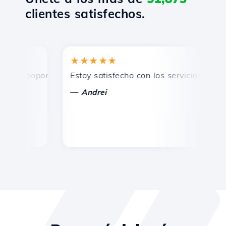
clientes satisfechos.
★★★★★
o, soporte técnico rápido y eficiente.
Estoy satisfecho con los servicios ofrecid
¡
—
Andrei