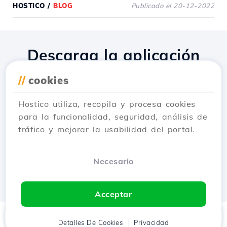
HOSTICO
/
BLOG
Publicado el 20-12-2022
Descarga la aplicación
Hostico
//
cookies
Hostico utiliza, recopila y procesa cookies
para la funcionalidad, seguridad, análisis de
tráfico y mejorar la usabilidad del portal.
Necesario
Acceptar
Inicio
Detalles De Cookies
Cliente
Carrito
Privacidad
Chat
Menú