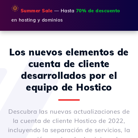
🌞
Summer Sale
— Hasta
70% de descuento
en hosting y dominios
Los nuevos elementos de
cuenta de cliente
desarrollados por el
equipo de Hostico
Descubra las nuevas actualizaciones de
la cuenta de cliente Hostico de 2022,
incluyendo la separación de servicios, la