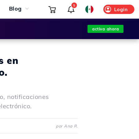
5
Blog
Login
activa ahora
s en
o.
o, notificaciones
lectrónico.
por Ana R.