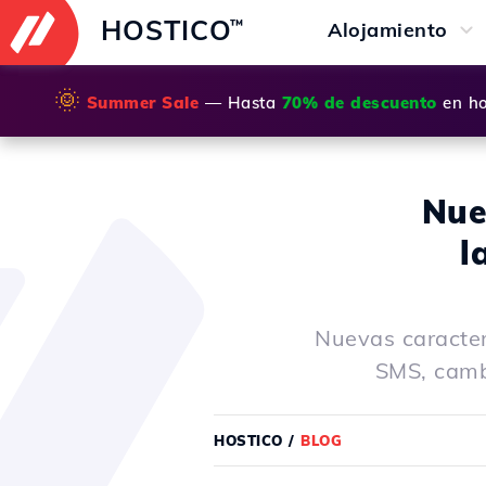
HOSTICO
™
Alojamiento
🌞
Summer Sale
— Hasta
70% de descuento
en ho
Nue
l
Nuevas caracterí
SMS, cambi
HOSTICO
/
BLOG