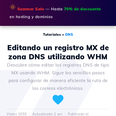
🌞
Summer Sale
— Hasta
70% de descuento
en hosting y dominios
Tutoriales
•
DNS
Editando un registro MX de
zona DNS utilizando WHM
Descubre cómo editar los registros DNS de tipo
MX usando WHM. Sigue los sencillos pasos
para configurar de manera eficiente la ruta de
los correos electrónicos.
Vistas 1055
Actualizado 2 ani
Publicado el