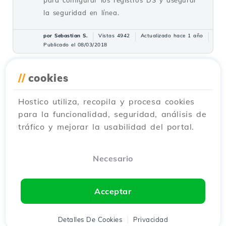
la seguridad en línea.
por Sebastian S.
Vistas 4942
Actualizado hace 1 año
Publicado el 08/03/2018
//
cookies
Instalando una aplicación
15
utilizando el complemento
Hostico utiliza, recopila y procesa cookies
Softaculous de cPanel
para la funcionalidad, seguridad, análisis de
Tutoriales /
Softaculous
tráfico y mejorar la usabilidad del portal.
Descubra cómo instalar aplicaciones web
utilizando el plugin cPanel Softaculous. Guía
paso a paso para la instalación de
Necesario
Wordpress y gestión de aplicaciones.
por Sebastian S.
Vistas 5346
Acceptar
Actualizado hace 2 años
Publicado el 10/10/2017
Detalles De Cookies
Privacidad