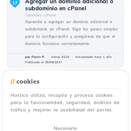
Agregar un dominio adicional o
17
subdominio en cPanel
Tutoriales /
cPanel
Aprenda a agregar un dominio adicional o
subdominio en cPanel. Siga los pasos simples
para la configuración y asegúrese de que el
dominio funcione correctamente.
por Florin P.
Vistas 8120
Actualizado hace 1 año
Publicado el 26/06/2017
//
cookies
Instalando una aplicación
15
utilizando el complemento
Hostico utiliza, recopila y procesa cookies
Softaculous de cPanel
para la funcionalidad, seguridad, análisis de
Tutoriales /
Softaculous
tráfico y mejorar la usabilidad del portal.
Descubra cómo instalar aplicaciones web
utilizando el plugin cPanel Softaculous. Guía
paso a paso para la instalación de
Necesario