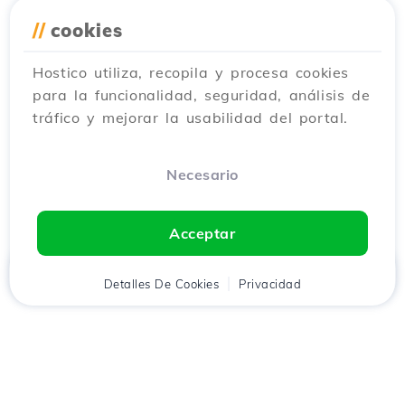
//
cookies
Hostico utiliza, recopila y procesa cookies
para la funcionalidad, seguridad, análisis de
tráfico y mejorar la usabilidad del portal.
Necesario
Acceptar
Inicio
Detalles De Cookies
Cliente
Carrito
Privacidad
Chat
Menú
Descarga la aplicación