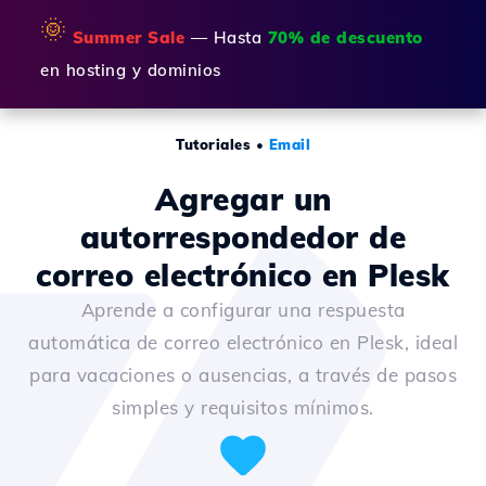
🌞
Summer Sale
— Hasta
70% de descuento
en hosting y dominios
Tutoriales
•
Email
Agregar un
autorrespondedor de
correo electrónico en Plesk
Aprende a configurar una respuesta
automática de correo electrónico en Plesk, ideal
para vacaciones o ausencias, a través de pasos
simples y requisitos mínimos.