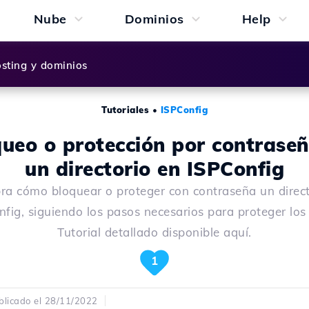
Nube
Dominios
Help
sting y dominios
Tutoriales
•
ISPConfig
ueo o protección por contrase
un directorio en ISPConfig
ra cómo bloquear o proteger con contraseña un direct
fig, siguiendo los pasos necesarios para proteger los
Tutorial detallado disponible aquí.
1
blicado el 28/11/2022