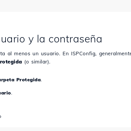
uario y la contraseña
ita al menos un usuario. En ISPConfig, generalmen
rotegida
(o similar).
arpeta Protegida
.
uario
.
o