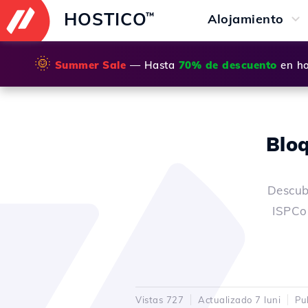
HOSTICO
™
Alojamiento
🌞
Summer Sale
— Hasta
70% de descuento
en ho
Bloq
Descub
ISPCon
Vistas 727
Actualizado 7 luni
Pu