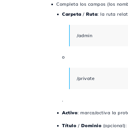
Completa los campos (los nombr
Carpeta
/
Ruta
: la ruta rel
/admin
o
/private
.
Activo
: marca/activa la prot
Título
/
Dominio
(opcional):