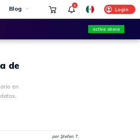
5
Blog
Login
activa ahora
ña de
orio en
 datos.
por Ştefan T.