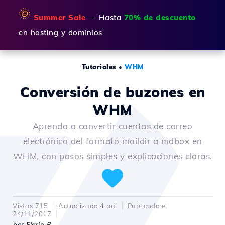
🌞
Summer Sale
— Hasta
70% de descuento
en hosting y dominios
Tutoriales
•
WHM
Conversión de buzones en
WHM
Aprenda a convertir cuentas de correo
electrónico del formato maildir a mdbox en
WHM, con pasos simples y explicaciones claras.
Vistas 715
Actualizado 4 ani
Publicado el
24/11/2017
por Florin P.