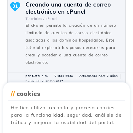
Creando una cuenta de correo
31
electrónico en cPanel
Tutoriales /
cPanel
El cPanel permite la creación de un número
ilimitado de cuentas de correo electrónico
asociadas a los dominios hospedados. Este
tutorial explicará los pasos necesarios para
crear y acceder a una cuenta de correo
electrónico.
por Cătălin A.
Vistas 5934
Actualizado hace 2 años
Publicado el 28/06/2017
//
cookies
Agregar un contacto secundario
27
Hostico utiliza, recopila y procesa cookies
(Subcontacto)
para la funcionalidad, seguridad, análisis de
Tutoriales /
Comercial
tráfico y mejorar la usabilidad del portal.
Añada un contacto secundario en la cuenta
de cliente de Hostico siguiendo los pasos