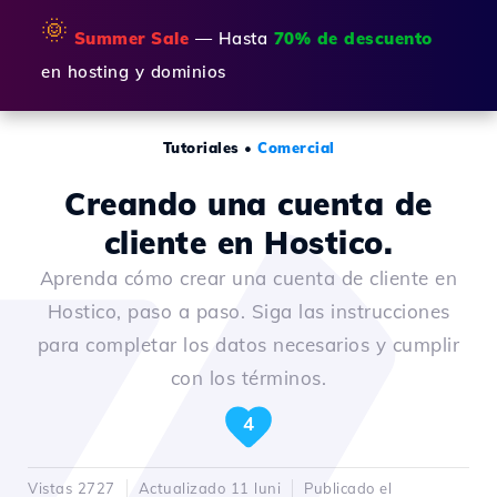
🌞
Summer Sale
— Hasta
70% de descuento
en hosting y dominios
Tutoriales
•
Comercial
Creando una cuenta de
cliente en Hostico.
Aprenda cómo crear una cuenta de cliente en
Hostico, paso a paso. Siga las instrucciones
para completar los datos necesarios y cumplir
con los términos.
4
Vistas 2727
Actualizado 11 luni
Publicado el