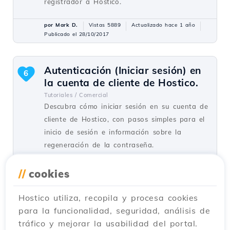
registrador a Hostico.
por Mark D.
Vistas 5889
Actualizado hace 1 año
Publicado el 28/10/2017
Autenticación (Iniciar sesión) en
6
la cuenta de cliente de Hostico.
Tutoriales /
Comercial
Descubra cómo iniciar sesión en su cuenta de
cliente de Hostico, con pasos simples para el
inicio de sesión e información sobre la
regeneración de la contraseña.
por Mark D.
Vistas 2509
Actualizado hace 2 años
//
cookies
Publicado el 01/07/2017
Hostico utiliza, recopila y procesa cookies
para la funcionalidad, seguridad, análisis de
Registro de dominios
5
tráfico y mejorar la usabilidad del portal.
Tutoriales /
Comercial