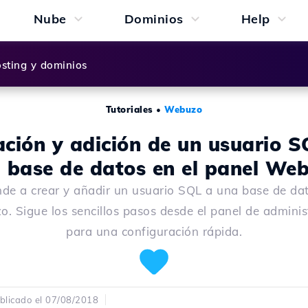
Nube
Dominios
Help
sting y dominios
Tutoriales
•
Webuzo
ación y adición de un usuario S
 base de datos en el panel We
de a crear y añadir un usuario SQL a una base de da
. Sigue los sencillos pasos desde el panel de adminis
para una configuración rápida.
blicado el 07/08/2018