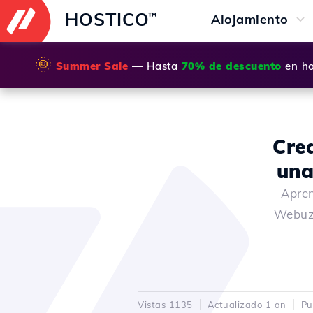
HOSTICO
™
Alojamiento
🌞
Summer Sale
— Hasta
70% de descuento
en ho
Cre
una
Apren
Webuzo
Vistas 1135
Actualizado 1 an
Pu