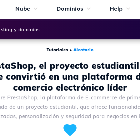
Nube
Dominios
Help
sting y dominios
Tutoriales
•
Aleatorio
taShop, el proyecto estudianti
e convirtió en una plataforma 
comercio electrónico líder
re PrestaShop, la plataforma de E-commerce de primer
ida de un proyecto estudiantil, que ofrece funcionalid
zadas, personalización y seguridad para negocios en l