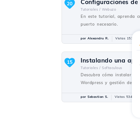
Configuraciones d
20
Tutoriales /
Webuzo
En este tutorial, aprenda 
puerto necesario.
por Alexandru R.
Vistas 1530
Instalando una apli
15
Tutoriales /
Softaculous
Descubra cómo instalar apl
Wordpress y gestión de apl
por Sebastian S.
Vistas 5346