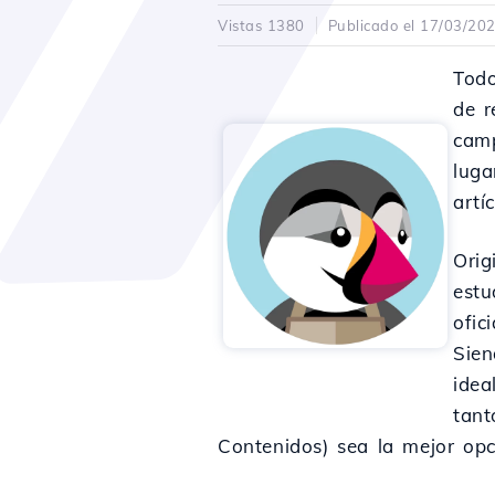
Vistas 1380
Publicado el 17/03/20
Todo
de r
camp
luga
artí
Orig
estu
ofic
Sien
idea
tant
Contenidos) sea la mejor op