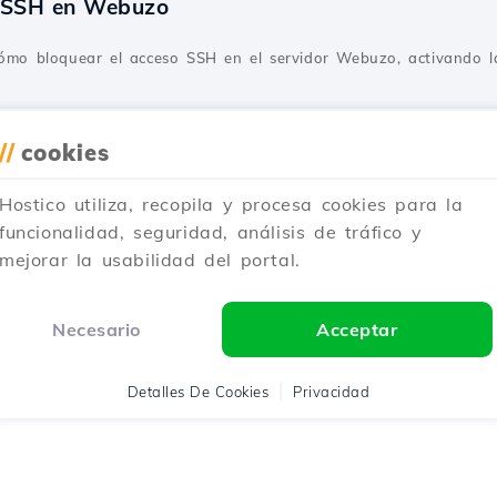
e SSH en Webuzo
cómo bloquear el acceso SSH en el servidor Webuzo, activando l
Actualizado hace 1 año
Publicado el 12/06/2018
//
cookies
Hostico utiliza, recopila y procesa cookies para la
cación utilizando el complemento Softaculous 
funcionalidad, seguridad, análisis de tráfico y
mejorar la usabilidad del portal.
icaciones web utilizando el plugin cPanel Softaculous. Guía pas
icaciones.
Necesario
Acceptar
Actualizado hace 2 años
Publicado el 10/10/2017
Detalles De Cookies
Privacidad