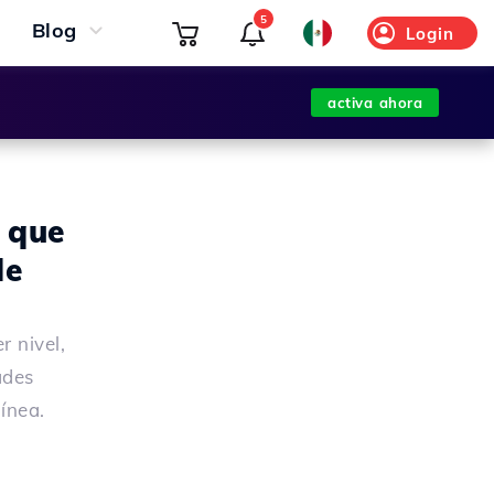
5
Blog
Login
activa ahora
l que
de
 nivel,
ades
ínea.