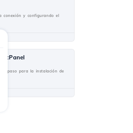
a conexión y configurando el
de cPanel
o a paso para la instalación de