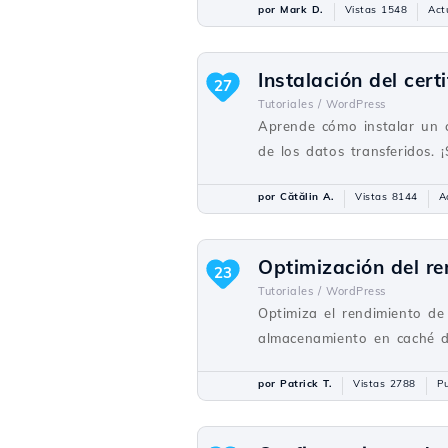
por Mark D.
Vistas 1548
Act
Instalación del cer
27
Tutoriales /
WordPress
Aprende cómo instalar un c
de los datos transferidos. 
por Cătălin A.
Vistas 8144
A
Optimización del r
23
Tutoriales /
WordPress
Optimiza el rendimiento de
almacenamiento en caché de
por Patrick T.
Vistas 2788
Pu