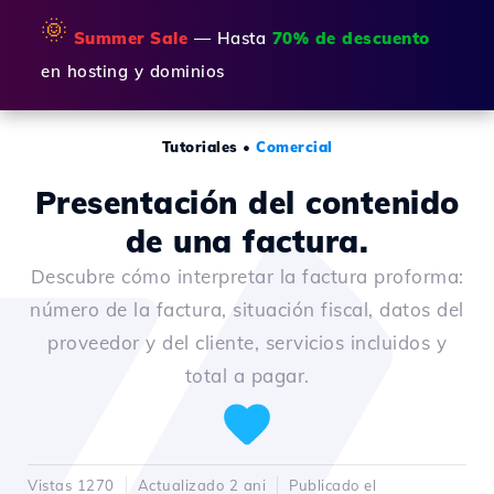
🌞
Summer Sale
— Hasta
70% de descuento
en hosting y dominios
Tutoriales
•
Comercial
Presentación del contenido
de una factura.
Descubre cómo interpretar la factura proforma:
número de la factura, situación fiscal, datos del
proveedor y del cliente, servicios incluidos y
total a pagar.
Vistas 1270
Actualizado 2 ani
Publicado el