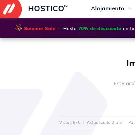
HOSTICO
™
Alojamiento
🌞
Summer Sale
— Hasta
70% de descuento
en ho
I
Este art
Vistas 875
Actualizado 2 ani
Pub