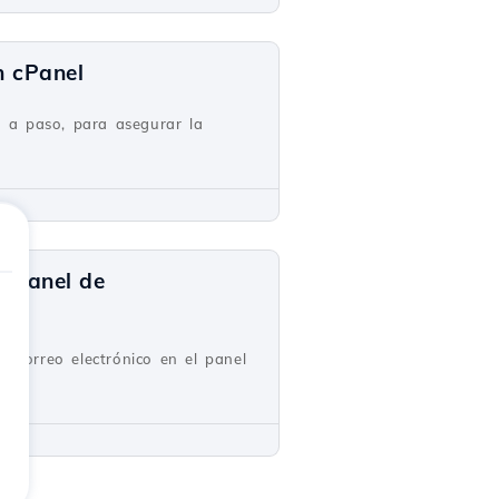
n cPanel
 a paso, para asegurar la
l panel de
e correo electrónico en el panel