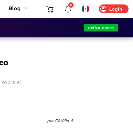
5
Blog
Login
activa ahora
eo
 sobre el
por Cătălin A.