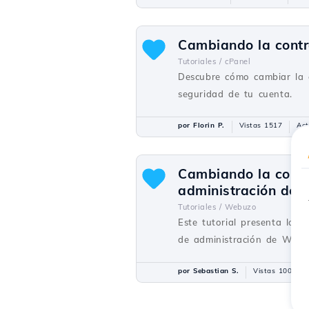
Cambiando la contra
Tutoriales /
cPanel
Descubre cómo cambiar la 
seguridad de tu cuenta.
por Florin P.
Vistas 1517
Act
Cambiando la contra
administración de
Tutoriales /
Webuzo
Este tutorial presenta los
de administración de Webu
por Sebastian S.
Vistas 1003