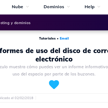
Nube
Dominios
Help
sting y dominios
Tutoriales
•
Email
nformes de uso del disco de corr
electrónico
ículo muestra cómo puedes ver un informe informativo
uso del espacio por parte de los buzones.
licado el 02/02/2018