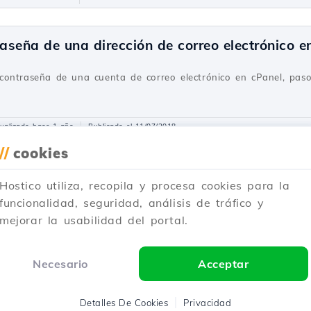
seña de una dirección de correo electrónico e
contraseña de una cuenta de correo electrónico en cPanel, paso
ualizado hace 1 año
Publicado el 11/07/2018
//
cookies
seña de una cuenta de correo electrónico en e
Hostico utiliza, recopila y procesa cookies para la
 Webuzo
funcionalidad, seguridad, análisis de tráfico y
mejorar la usabilidad del portal.
 pasos necesarios para restablecer la contraseña de una cuenta d
zo.
Necesario
Acceptar
Actualizado hace 1 año
Publicado el 19/08/2017
Detalles De Cookies
Privacidad