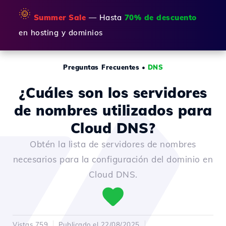
🌞
Summer Sale
— Hasta
70% de descuento
en hosting y dominios
Preguntas Frecuentes
•
DNS
¿Cuáles son los servidores
de nombres utilizados para
Cloud DNS?
Obtén la lista de servidores de nombres
necesarios para la configuración del dominio en
Cloud DNS.
Vistas 759
Publicado el 22/08/2025