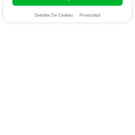
Inicio
Detalles De Cookies
Cliente
Carrito
Privacidad
Chat
Menú
Descarga la aplicación
Hostico