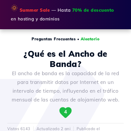
🌞
Summer Sale
— Hasta
70% de descuento
en hosting y dominios
Preguntas Frecuentes
•
Aleatorio
¿Qué es el Ancho de
Banda?
El ancho de banda es la capacidad de la red
para transmitir datos por Internet en un
intervalo de tiempo, influyendo en el tráfico
mensual de las cuentas de alojamiento web.
4
Vistas 6143
Actualizado 2 ani
Publicado el