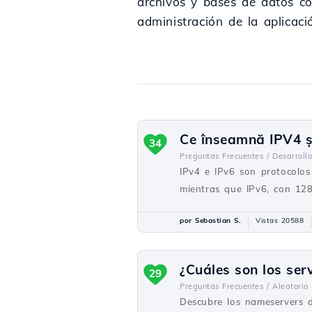
archivos y bases de datos c
administración de la aplicaci
Ce înseamnă IPV4 și 
34
Preguntas Frecuentes /
Desarrollo
IPv4 e IPv6 son protocolos 
mientras que IPv6, con 128
por Sebastian S.
Vistas 20588
¿Cuáles son los ser
29
Preguntas Frecuentes /
Aleatorio
Descubre los nameservers d