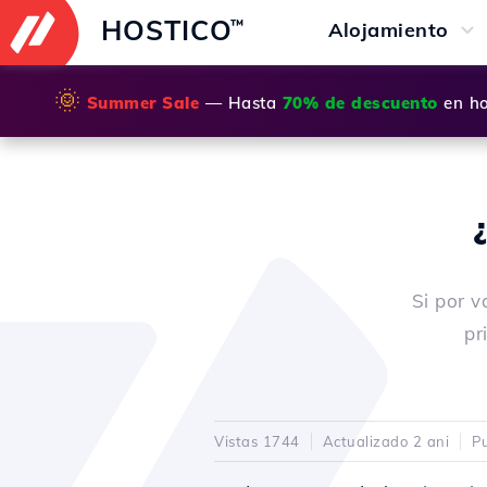
HOSTICO
™
Alojamiento
🌞
Summer Sale
— Hasta
70% de descuento
en ho
Si por v
pr
Vistas 1744
Actualizado 2 ani
Pu