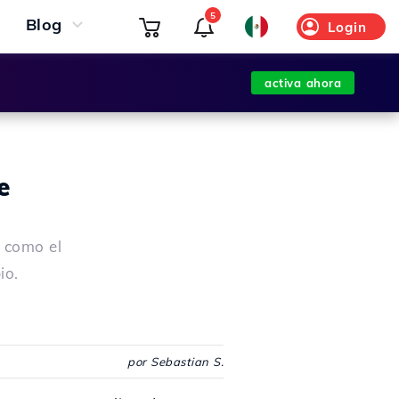
5
Blog
Login
activa ahora
e
o como el
io.
por Sebastian S.