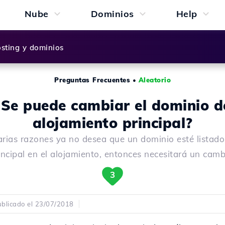
Nube
Dominios
Help
sting y dominios
Preguntas Frecuentes
•
Aleatorio
¿Se puede cambiar el dominio d
alojamiento principal?
arias razones ya no desea que un dominio esté listad
incipal en el alojamiento, entonces necesitará un camb
3
blicado el 23/07/2018