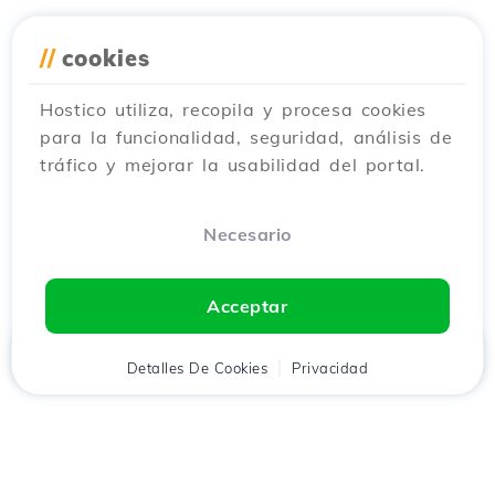
//
cookies
Hostico utiliza, recopila y procesa cookies
para la funcionalidad, seguridad, análisis de
tráfico y mejorar la usabilidad del portal.
Necesario
Acceptar
Inicio
Detalles De Cookies
Cliente
Carrito
Privacidad
Chat
Menú
Descarga la aplicación