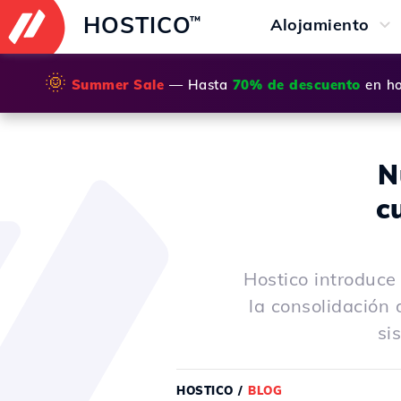
HOSTICO
™
Alojamiento
🌞
Summer Sale
— Hasta
70% de descuento
en ho
N
c
Hostico introduce
la consolidación 
si
HOSTICO
/
BLOG