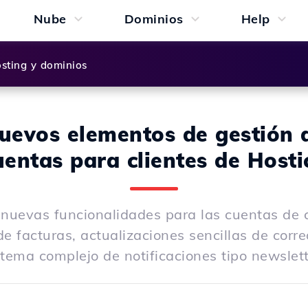
Nube
Dominios
Help
sting y dominios
uevos elementos de gestión 
uentas para clientes de Hosti
 nuevas funcionalidades para las cuentas de c
de facturas, actualizaciones sencillas de corre
stema complejo de notificaciones tipo newslett