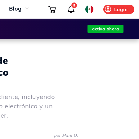
5
Blog
Login
activa ahora
de
co
liente, incluyendo
o electrónico y un
er.
por Mark D.