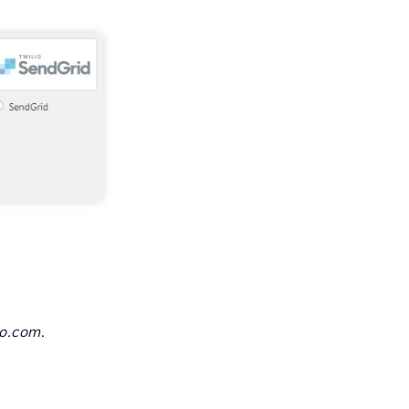
io.com
.