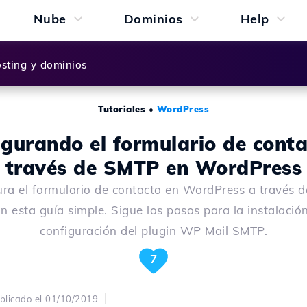
Nube
Dominios
Help
sting y dominios
Tutoriales
•
WordPress
igurando el formulario de conta
través de SMTP en WordPress
ura el formulario de contacto en WordPress a través 
n esta guía simple. Sigue los pasos para la instalació
configuración del plugin WP Mail SMTP.
7
blicado el 01/10/2019