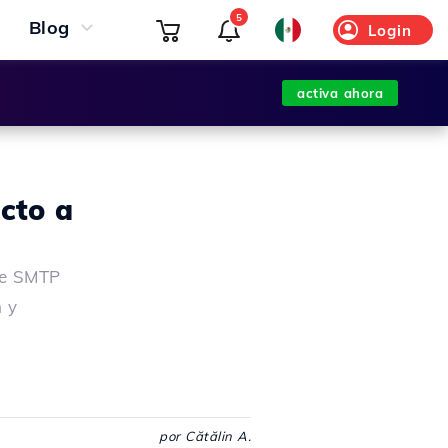
5
Blog
Login
activa ahora
cto a
de SMTP
n y
por Cătălin A.