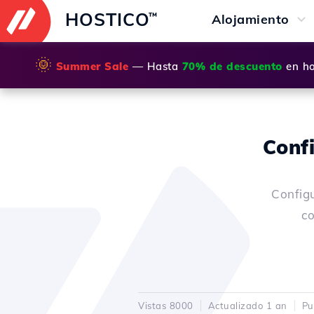
HOSTICO
™
Alojamiento
🌞
Summer Sale
— Hasta
70% de descuento
en ho
Conf
Config
co
Vistas 8000
Actualizado 1 an
Pu