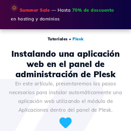
🌞
Summer Sale
— Hasta
70% de descuento
en hosting y dominios
Tutoriales
•
Plesk
Instalando una aplicación
web en el panel de
administración de Plesk
En este artículo, presentaremos los pasos
necesarios para instalar automáticamente una
aplicación web utilizando el módulo de
Aplicaciones dentro del panel de Plesk.