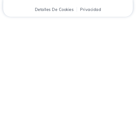
Inicio
Detalles De Cookies
Cliente
Carrito
Privacidad
Chat
Menú
Descarga la aplicación
Hostico