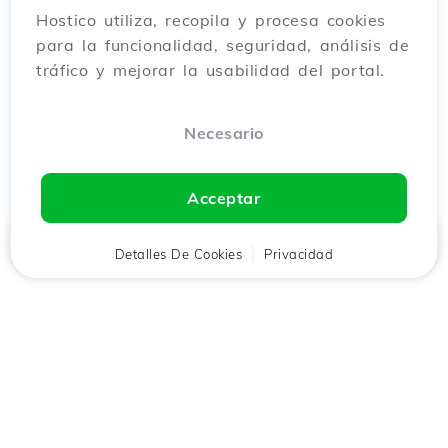
Hostico utiliza, recopila y procesa cookies
para la funcionalidad, seguridad, análisis de
tráfico y mejorar la usabilidad del portal.
Necesario
Acceptar
Inicio
Detalles De Cookies
Cliente
Carrito
Privacidad
Chat
Menú
Descarga la aplicación
Hostico