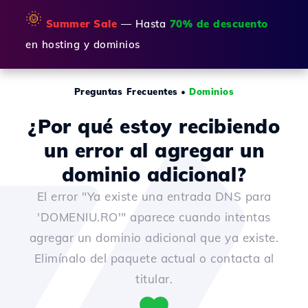
🌞
Summer Sale
— Hasta
70% de descuento
en hosting y dominios
Preguntas Frecuentes
•
Dominios
¿Por qué estoy recibiendo
un error al agregar un
dominio adicional?
El error "Ya existe una entrada DNS para
'DOMENIU.RO'" aparece cuando intentas
agregar un dominio adicional que ya existe.
Elimínalo del paquete actual o contacta al
titular.