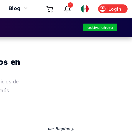
5
Blog
Login
activa ahora
os en
icios de
 más
por Bogdan J.