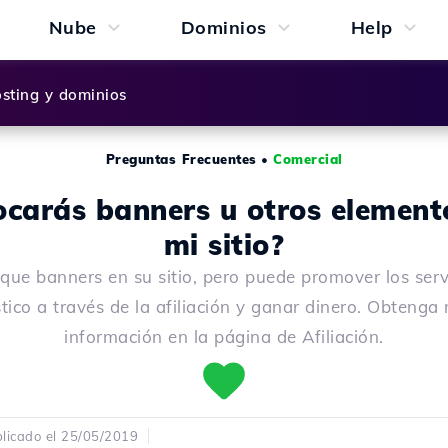
Nube
Dominios
Help
sting y dominios
Preguntas Frecuentes
•
Comercial
ocarás banners u otros element
mi sitio?
que banners en su sitio, pero puede promover los serv
tico a través de la afiliación y ganar dinero. Obtenga
información en la página de Afiliación.
licado el 25/05/2019