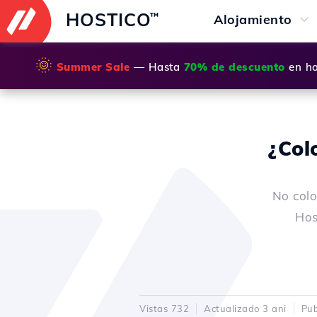
HOSTICO
™
Alojamiento
🌞
Summer Sale
— Hasta
70% de descuento
en ho
¿Col
No colo
Hos
Vistas 732
Actualizado 3 ani
Pub