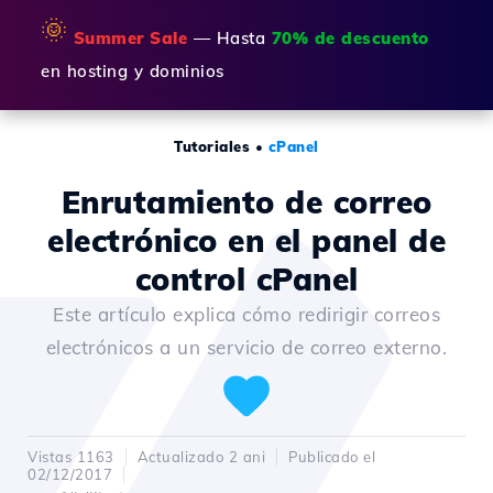
🌞
Summer Sale
— Hasta
70% de descuento
en hosting y dominios
Tutoriales
•
cPanel
Enrutamiento de correo
electrónico en el panel de
control cPanel
Este artículo explica cómo redirigir correos
electrónicos a un servicio de correo externo.
Vistas 1163
Actualizado 2 ani
Publicado el
02/12/2017