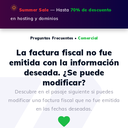
🌞
Summer Sale
— Hasta
70% de descuento
en hosting y dominios
Preguntas Frecuentes
•
Comercial
La factura fiscal no fue
emitida con la información
deseada. ¿Se puede
modificar?
Descubre en el pasaje siguiente si puedes
modificar una factura fiscal que no fue emitida
en las fechas deseadas.