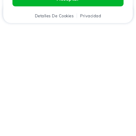
Inicio
Detalles De Cookies
Cliente
Carrito
Privacidad
Chat
Menú
Descarga la aplicación
Hostico