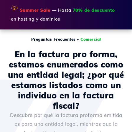
🌞
Summer Sale
— Hasta
70% de descuento
en hosting y dominios
Preguntas Frecuentes
•
Comercial
En la factura pro forma,
estamos enumerados como
una entidad legal; ¿por qué
estamos listados como un
individuo en la factura
fiscal?
Descubre por qué la factura proforma emitida
es para una entidad legal, mientras que la