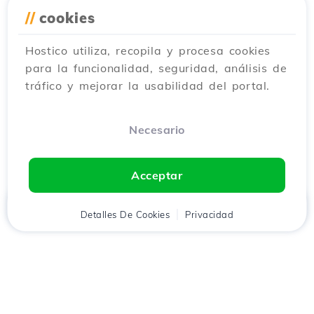
//
cookies
Hostico utiliza, recopila y procesa cookies
para la funcionalidad, seguridad, análisis de
tráfico y mejorar la usabilidad del portal.
Necesario
Acceptar
Inicio
Detalles De Cookies
Cliente
Carrito
Privacidad
Chat
Menú
Descarga la aplicación